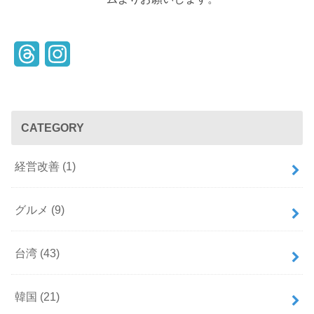
T
I
h
n
r
s
CATEGORY
e
t
a
a
経営改善
(1)
d
g
s
r
グルメ
(9)
a
台湾
(43)
m
韓国
(21)