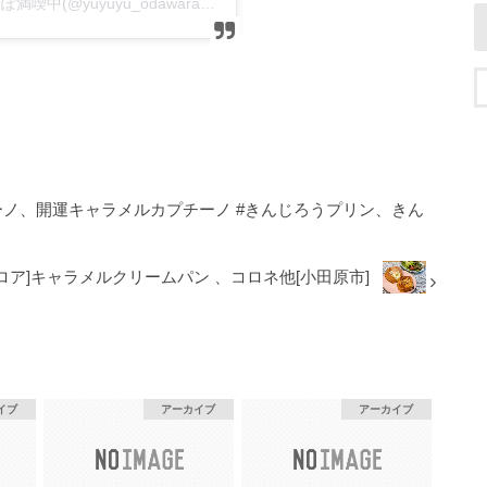
ゆり｜西神奈川のグルメ＆オシャレスポットさんぽ満喫中(@yuyuyu_odawara)がシェアした投稿
ーノ、開運キャラメルカプチーノ #きんじろうプリン、きん
レロア]キャラメルクリームパン 、コロネ他[小田原市]
イブ
アーカイブ
アーカイブ