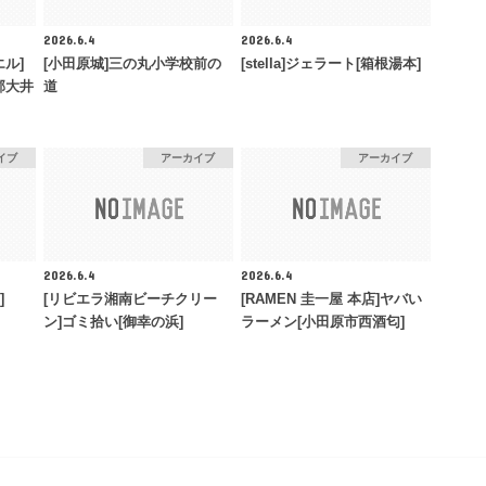
2026.6.4
2026.6.4
ル]
[小田原城]三の丸小学校前の
[stella]ジェラート[箱根湯本]
郡大井
道
イブ
アーカイブ
アーカイブ
2026.6.4
2026.6.4
]
[リビエラ湘南ビーチクリー
[RAMEN 圭一屋 本店]ヤバい
ン]ゴミ拾い[御幸の浜]
ラーメン[小田原市西酒匂]