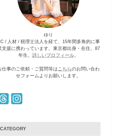
ゆり
EC / 人材 / 税理士法人を経て、15年間多角的に事
業支援に携わっています。東京都出身・在住。87
年生。
詳しいプロフィール
。
お仕事のご依頼・ご質問等は
こちら
のお問い合わ
せフォームよりお願いします。
T
I
h
n
r
s
CATEGORY
e
t