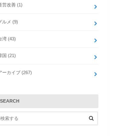
a
a
経営改善
(1)
d
g
グルメ
(9)
s
r
a
台湾
(43)
m
韓国
(21)
アーカイブ
(267)
SEARCH