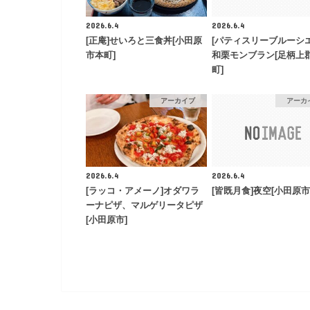
2026.6.4
2026.6.4
[正庵]せいろと三食丼[小田原
[パティスリーブルーシエ
市本町]
和栗モンブラン[足柄上
町]
アーカイブ
アーカ
2026.6.4
2026.6.4
[ラッコ・アメーノ]オダワラ
[皆既月食]夜空[小田原市
ーナピザ、マルゲリータピザ
[小田原市]