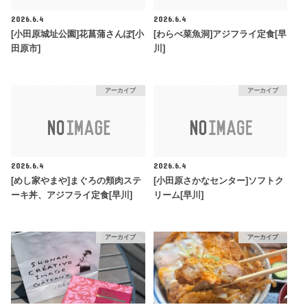
2026.6.4
2026.6.4
[小田原城址公園]花菖蒲さんぽ[小
[わらべ菜魚洞]アジフライ定食[早
田原市]
川]
アーカイブ
アーカイブ
2026.6.4
2026.6.4
[めし家やまや]まぐろの頬肉ステ
[小田原さかなセンター]ソフトク
ーキ丼、アジフライ定食[早川]
リーム[早川]
アーカイブ
アーカイブ