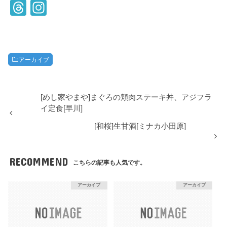
T
In
hr
st
e
a
a
gr
アーカイブ
d
a
s
m
[めし家やまや]まぐろの頬肉ステーキ丼、アジフラ
イ定食[早川]
[和桜]生甘酒[ミナカ小田原]
RECOMMEND
こちらの記事も人気です。
アーカイブ
アーカイブ