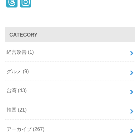
T
I
h
n
r
s
CATEGORY
e
t
a
a
経営改善
(1)
d
g
s
r
グルメ
(9)
a
台湾
(43)
m
韓国
(21)
アーカイブ
(267)