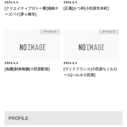
2026.6.4
2026.6.4
[クリエイティブガトー葦]湘南チ
[正庵]かつ丼[小田原市本町]
ーズパイ[茅ヶ崎市]
アーカイブ
アーカイブ
2026.6.4
2026.6.4
[魚國]刺身御膳[小田原駅前]
[ヴィドフランス]小田原ちくわロ
ール[ハルネ小田原]
PROFILE