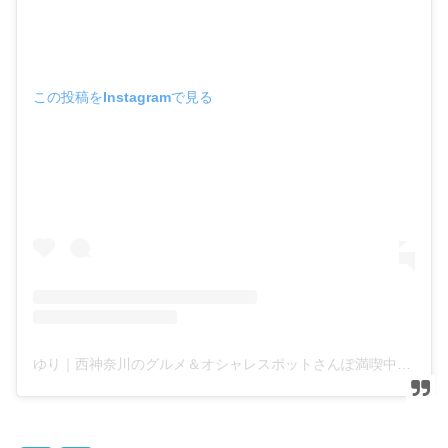
この投稿をInstagramで見る
ゆり｜西神奈川のグルメ＆オシャレスポットさんぽ満喫中(@yuyuyu_odawara)がシェアした投稿