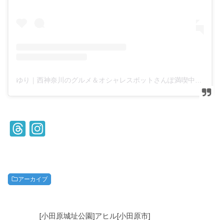
ゆり｜西神奈川のグルメ＆オシャレスポットさんぽ満喫中(@yuyuyu_odawara)がシェアした投稿
T
In
hr
st
e
a
a
gr
アーカイブ
d
a
s
m
[小田原城址公園]アヒル[小田原市]