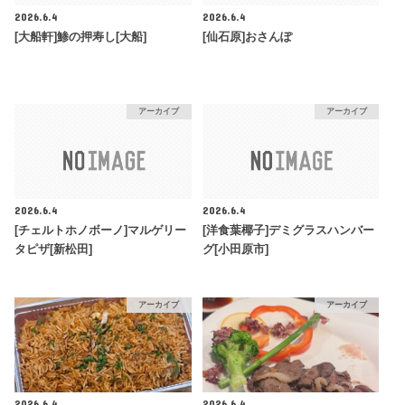
2026.6.4
2026.6.4
[大船軒]鯵の押寿し[大船]
[仙石原]おさんぽ
アーカイブ
アーカイブ
2026.6.4
2026.6.4
[チェルトホノボーノ]マルゲリー
[洋食葉椰子]デミグラスハンバー
タピザ[新松田]
グ[小田原市]
アーカイブ
アーカイブ
2026.6.4
2026.6.4