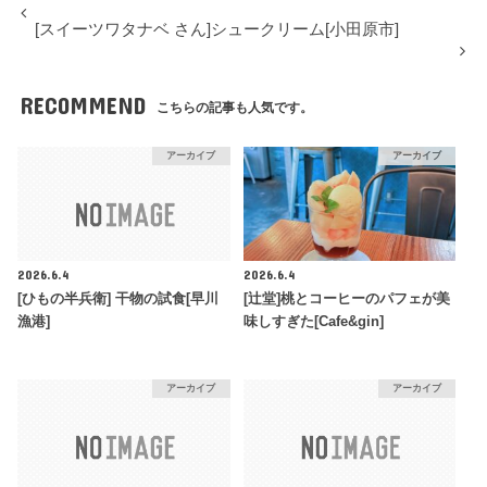
[スイーツワタナベ さん]シュークリーム[小田原市]
RECOMMEND
こちらの記事も人気です。
アーカイブ
アーカイブ
2026.6.4
2026.6.4
[ひもの半兵衛] 干物の試食[早川
[辻堂]桃とコーヒーのパフェが美
漁港]
味しすぎた[Cafe&gin]
アーカイブ
アーカイブ