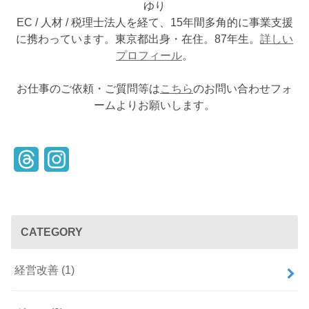
ゆり
EC / 人材 / 税理士法人を経て、15年間多角的に事業支援
に携わっています。東京都出身・在住。87年生。
詳しい
プロフィール
。
お仕事のご依頼・ご質問等は
こちら
のお問い合わせフォ
ームよりお願いします。
T
I
h
n
r
s
CATEGORY
e
t
a
a
経営改善
(1)
d
g
s
r