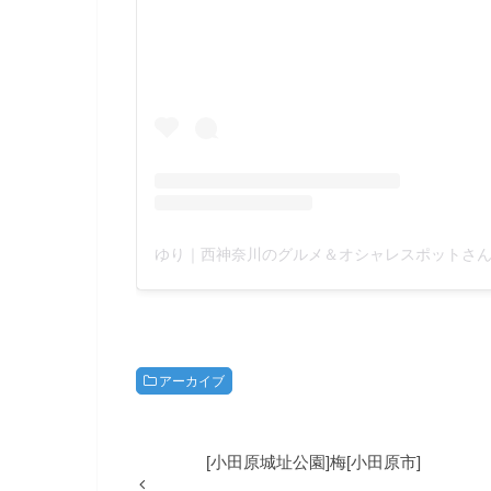
アーカイブ
[小田原城址公園]梅[小田原市]