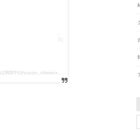
ゆり｜西神奈川のグルメ＆オシャレスポットさんぽ満喫中(@yuyuyu_odawara)がシェアした投稿