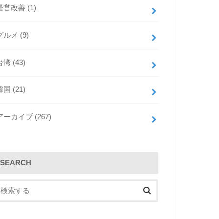
a
a
経営改善
(1)
d
g
グルメ
(9)
s
r
a
台湾
(43)
m
韓国
(21)
アーカイブ
(267)
SEARCH