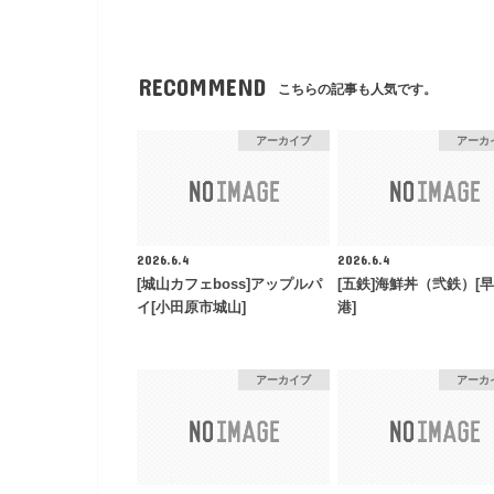
RECOMMEND
こちらの記事も人気です。
アーカイブ
アーカ
2026.6.4
2026.6.4
[城山カフェboss]アップルパ
[五鉄]海鮮丼（弐鉄）[
イ[小田原市城山]
港]
アーカイブ
アーカ