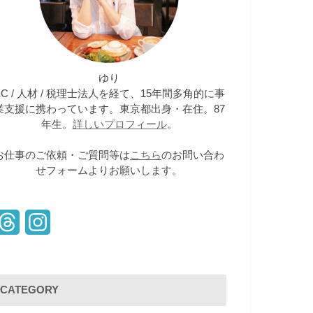
ゆり
EC / 人材 / 税理士法人を経て、15年間多角的に事
業支援に携わっています。東京都出身・在住。87
年生。
詳しいプロフィール
。
お仕事のご依頼・ご質問等は
こちら
のお問い合わ
せフォームよりお願いします。
T
I
h
n
r
s
CATEGORY
e
t