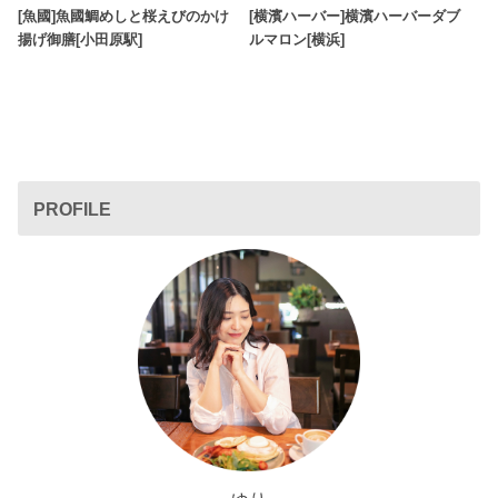
[魚國]魚國鯛めしと桜えびのかけ
[横濱ハーバー]横濱ハーバーダブ
揚げ御膳[小田原駅]
ルマロン[横浜]
PROFILE