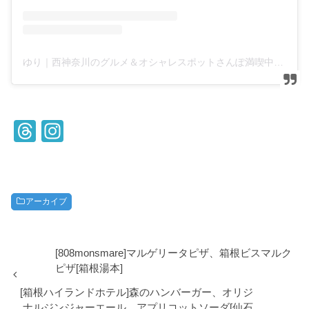
ゆり｜西神奈川のグルメ＆オシャレスポットさんぽ満喫中(@yuyuyu_odawara)がシェアした投稿
T
In
hr
st
e
a
a
gr
アーカイブ
d
a
s
m
[808monsmare]マルゲリータピザ、箱根ビスマルク
ピザ[箱根湯本]
[箱根ハイランドホテル]森のハンバーガー、オリジ
ナルジンジャーエール、アプリコットソーダ[仙石