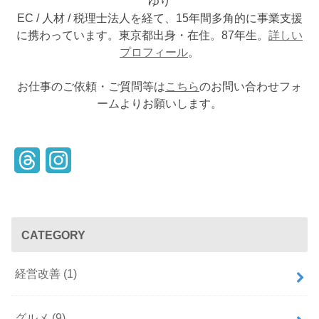
ゆり
EC / 人材 / 税理士法人を経て、15年間多角的に事業支援
に携わっています。東京都出身・在住。87年生。
詳しい
プロフィール
。
お仕事のご依頼・ご質問等は
こちら
のお問い合わせフォ
ームよりお願いします。
T
I
h
n
r
s
CATEGORY
e
t
a
a
経営改善
(1)
d
g
s
r
グルメ
(9)