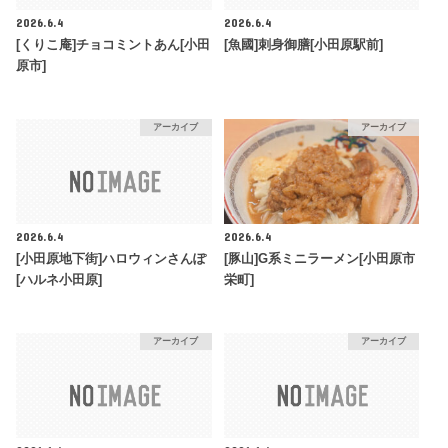
2026.6.4
2026.6.4
[くりこ庵]チョコミントあん[小田
[魚國]刺身御膳[小田原駅前]
原市]
アーカイブ
アーカイブ
2026.6.4
2026.6.4
[小田原地下街]ハロウィンさんぽ
[豚山]G系ミニラーメン[小田原市
[ハルネ小田原]
栄町]
アーカイブ
アーカイブ