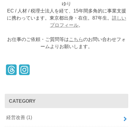
ゆり
EC / 人材 / 税理士法人を経て、15年間多角的に事業支援
に携わっています。東京都出身・在住。87年生。
詳しい
プロフィール
。
お仕事のご依頼・ご質問等は
こちら
のお問い合わせフォ
ームよりお願いします。
T
I
h
n
r
s
CATEGORY
e
t
a
a
経営改善
(1)
d
g