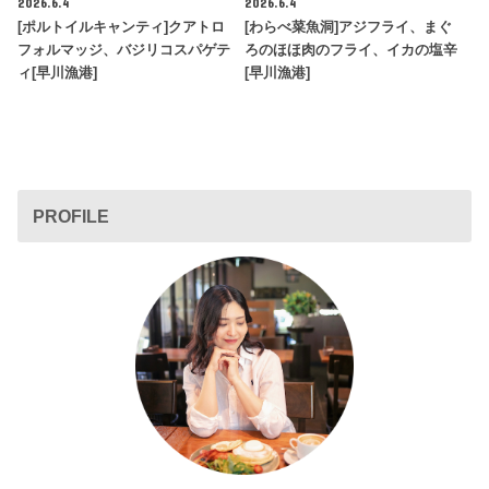
2026.6.4
2026.6.4
[ポルトイルキャンティ]クアトロ
[わらべ菜魚洞]アジフライ、まぐ
フォルマッジ、バジリコスパゲテ
ろのほほ肉のフライ、イカの塩辛
ィ[早川漁港]
[早川漁港]
PROFILE