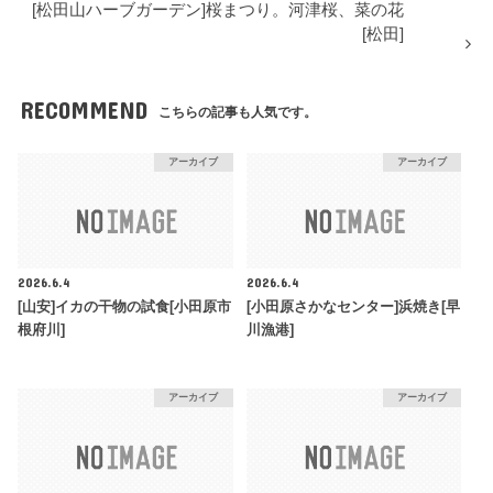
[松田山ハーブガーデン]桜まつり。河津桜、菜の花
[松田]
RECOMMEND
こちらの記事も人気です。
アーカイブ
アーカイブ
2026.6.4
2026.6.4
[山安]イカの干物の試食[小田原市
[小田原さかなセンター]浜焼き[早
根府川]
川漁港]
アーカイブ
アーカイブ