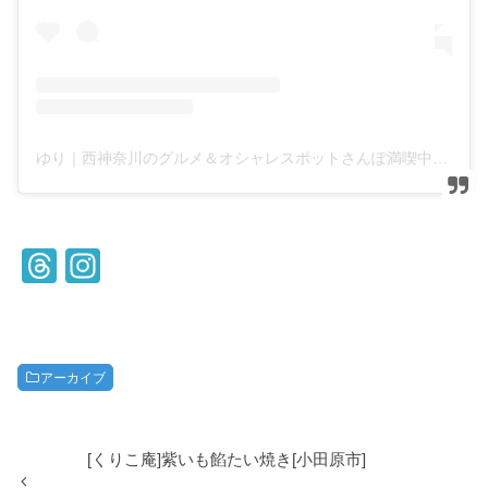
ゆり｜西神奈川のグルメ＆オシャレスポットさんぽ満喫中(@yuyuyu_odawara)がシェアした投稿
T
In
hr
st
e
a
a
gr
アーカイブ
d
a
s
m
[くりこ庵]紫いも餡たい焼き[小田原市]