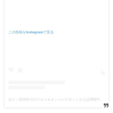
この投稿をInstagramで見る
ゆり｜西神奈川のグルメ＆オシャレスポットさんぽ満喫中(@yuyuyu_odawara)がシェアした投稿