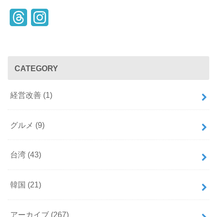
T
I
h
n
r
s
CATEGORY
e
t
a
a
経営改善
(1)
d
g
s
r
グルメ
(9)
a
台湾
(43)
m
韓国
(21)
アーカイブ
(267)