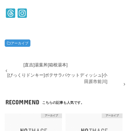
T
In
hr
st
e
a
a
gr
アーカイブ
d
a
s
m
[直吉]湯葉丼[箱根湯本]
[びっくりドンキー]ポテサラパケットディッシュ[小
田原市前川]
RECOMMEND
こちらの記事も人気です。
アーカイブ
アーカイブ