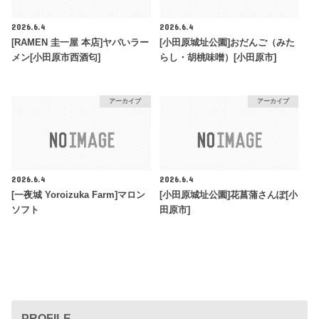
2026.6.4
2026.6.4
[RAMEN 圭一屋 本店]ヤバいラー
[小田原城址公園]おだんご（みた
メン[小田原市西酒匂]
らし・胡桃味噌）[小田原市]
アーカイブ
アーカイブ
2026.6.4
2026.6.4
[一夜城 Yoroizuka Farm]マロン
[小田原城址公園]花菖蒲さんぽ[小
ソフト
田原市]
PROFILE