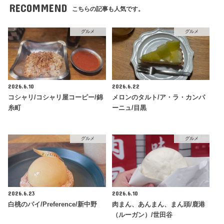
RECOMMEND
こちらの記事も人気です。
グルメ
グルメ
2026.6.10
2026.6.22
コシャリ/コシャリ屋コーピー/錦
メロンのタルト/ア・ラ・カンパ
糸町
ーニュ/目黒
グルメ
グルメ
2026.6.23
2026.6.10
白桃のパイ/Preference/新中野
肉まん、あんまん、まん頭/鹿港
（ルーガン）/世田谷