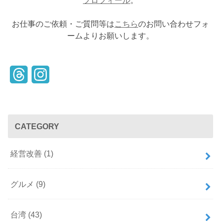
お仕事のご依頼・ご質問等は
こちら
のお問い合わせフォ
ームよりお願いします。
T
I
h
n
r
s
CATEGORY
e
t
a
a
経営改善
(1)
d
g
s
r
グルメ
(9)
a
台湾
(43)
m