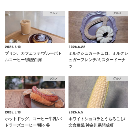
グルメ
グルメ
2026.6.10
2026.6.22
プリン、カフェラテ/ブルーボト
ミルクシュガーチュロ、ミルクシ
ルコーヒー/清澄白河
ュガーフレンチ/ミスタードーナ
ツ
グルメ
グルメ
2026.6.10
2026.6.5
ホットドッグ、コーヒー牛乳/パ
ホワイトショコラとうもろこし/
ドラーズコーヒー/幡ヶ谷
文命農業/神奈川県開成町