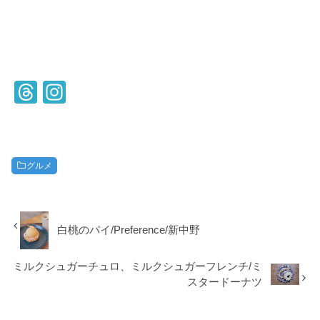
T
In
hr
st
e
a
a
gr
グルメ
d
a
s
m
白桃のパイ/Preference/新中野
ミルクシュガーチュロ、ミルクシュガーフレンチ/ミ
スタードーナツ