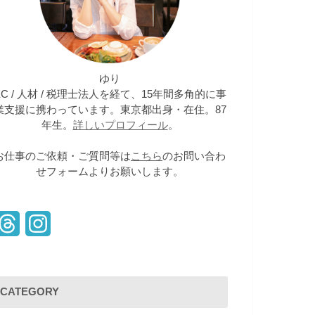
ゆり
EC / 人材 / 税理士法人を経て、15年間多角的に事
業支援に携わっています。東京都出身・在住。87
年生。
詳しいプロフィール
。
お仕事のご依頼・ご質問等は
こちら
のお問い合わ
せフォームよりお願いします。
T
I
h
n
r
s
CATEGORY
e
t