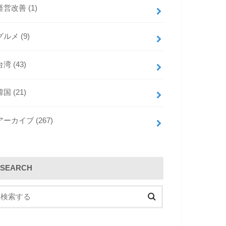
a
a
経営改善
(1)
d
g
グルメ
(9)
s
r
a
台湾
(43)
m
韓国
(21)
アーカイブ
(267)
SEARCH