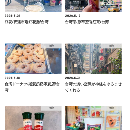
2026.5.21
2026.5.19
豆花/双連市場豆花攤/台湾
台湾茶/原萃蜜香紅茶/台湾
台湾
台湾
2026.5.18
2026.5.31
台湾ドーナツ/捲髪奶奶寧夏店/台
台湾の淡い空気が神経をゆるませ
湾
てくれる
台湾
台湾