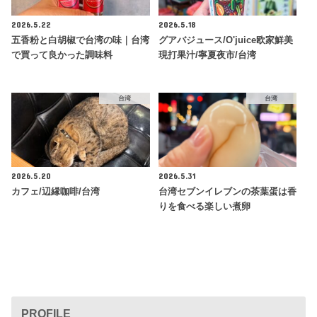
2026.5.22
2026.5.18
五香粉と白胡椒で台湾の味｜台湾
グアバジュース/O'juice欧家鮮美
で買って良かった調味料
現打果汁/寧夏夜市/台湾
台湾
台湾
2026.5.20
2026.5.31
カフェ/辺縁咖啡/台湾
台湾セブンイレブンの茶葉蛋は香
りを食べる楽しい煮卵
PROFILE