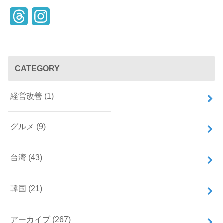
T
I
h
n
r
s
CATEGORY
e
t
a
a
経営改善
(1)
d
g
s
r
グルメ
(9)
a
台湾
(43)
m
韓国
(21)
アーカイブ
(267)