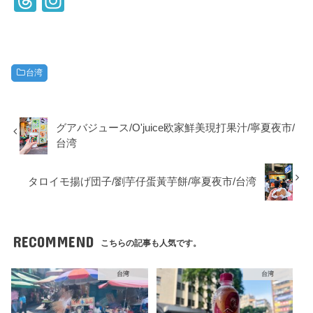
T
In
hr
st
e
a
a
gr
台湾
d
a
s
m
グアバジュース/O'juice欧家鮮美現打果汁/寧夏夜市/
台湾
タロイモ揚げ団子/劉芋仔蛋黃芋餅/寧夏夜市/台湾
RECOMMEND
こちらの記事も人気です。
台湾
台湾