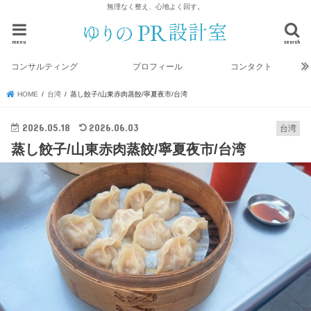
無理なく整え、心地よく回す。
menu
search
コンサルティング
プロフィール
コンタクト
HOME
台湾
蒸し餃子/山東赤肉蒸餃/寧夏夜市/台湾
2026.05.18
2026.06.03
台湾
蒸し餃子/山東赤肉蒸餃/寧夏夜市/台湾