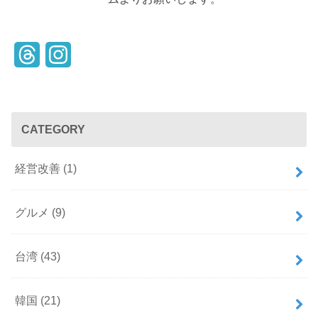
T
I
h
n
r
s
CATEGORY
e
t
a
a
経営改善
(1)
d
g
s
r
グルメ
(9)
a
台湾
(43)
m
韓国
(21)